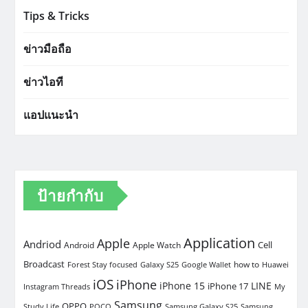
Tips & Tricks
ข่าวมือถือ
ข่าวไอที
แอปแนะนำ
ป้ายกำกับ
Application
Apple
Andriod
Cell
Android
Apple Watch
Broadcast
how to
Forest Stay focused
Galaxy S25
Google Wallet
Huawei
iOS
iPhone
iPhone 15
LINE
iPhone 17
Instagram Threads
My
Samsung
OPPO
Study Life
POCO
Samsung Galaxy S25
Samsung