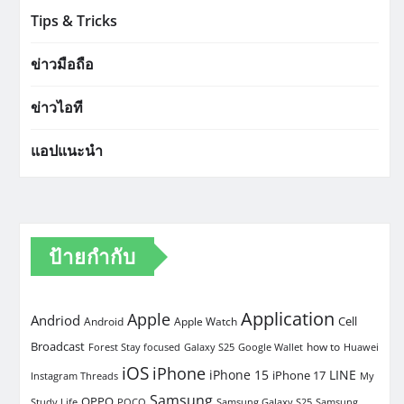
Tips & Tricks
ข่าวมือถือ
ข่าวไอที
แอปแนะนำ
ป้ายกำกับ
Application
Apple
Andriod
Cell
Android
Apple Watch
Broadcast
how to
Forest Stay focused
Galaxy S25
Google Wallet
Huawei
iOS
iPhone
iPhone 15
LINE
iPhone 17
Instagram Threads
My
Samsung
OPPO
Study Life
POCO
Samsung Galaxy S25
Samsung