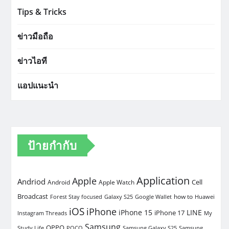
Tips & Tricks
ข่าวมือถือ
ข่าวไอที
แอปแนะนำ
ป้ายกำกับ
Application
Apple
Andriod
Cell
Android
Apple Watch
Broadcast
how to
Forest Stay focused
Galaxy S25
Google Wallet
Huawei
iOS
iPhone
iPhone 15
LINE
iPhone 17
Instagram Threads
My
Samsung
OPPO
Study Life
POCO
Samsung Galaxy S25
Samsung