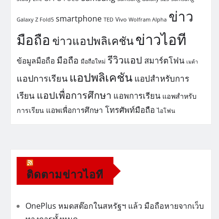
ข่าว
smartphone
Vivo
Galaxy Z Fold5
TED
Wolfram Alpha
ข่าวไอที
มือถือ
ข่าวแอปพลิเคชัน
รีวิวแอป
มือถือ
สมาร์ตโฟน
ข้อมูลมือถือ
มือถือใหม่
เมต้า
แอปพลิเคชัน
แอปการเรียน
แอปสำหรับการ
แอปเพื่อการศึกษา
เรียน
แอพการเรียน
แอพสำหรับ
โทรศัพท์มือถือ
แอพเพื่อการศึกษา
การเรียน
ไอโฟน
ติดตามข่าวไอที
OnePlus หมดสต๊อกในสหรัฐฯ แล้ว มือถือหายจากเว็บ