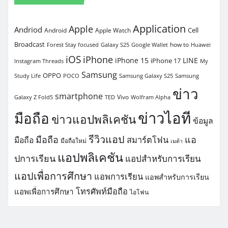
Application
Apple
Andriod
Cell
Android
Apple Watch
Broadcast
how to
Forest Stay focused
Galaxy S25
Google Wallet
Huawei
iOS
iPhone
iPhone 15
LINE
iPhone 17
Instagram Threads
My
Samsung
OPPO
Study Life
POCO
Samsung Galaxy S25
Samsung
ข่าว
smartphone
Vivo
Galaxy Z Fold5
TED
Wolfram Alpha
ข่าวไอที
มือถือ
ข่าวแอปพลิเคชัน
ข้อมูล
รีวิวแอป
มือถือ
แอ
สมาร์ตโฟน
มือถือ
มือถือใหม่
เมต้า
แอปพลิเคชัน
ปการเรียน
แอปสำหรับการเรียน
แอปเพื่อการศึกษา
แอพการเรียน
แอพสำหรับการเรียน
โทรศัพท์มือถือ
แอพเพื่อการศึกษา
ไอโฟน