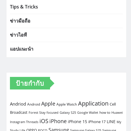
Tips & Tricks
ข่าวมือถือ
ข่าวไอที
แอปแนะนำ
ป้ายกำกับ
Application
Apple
Andriod
Cell
Android
Apple Watch
Broadcast
how to
Forest Stay focused
Galaxy S25
Google Wallet
Huawei
iOS
iPhone
iPhone 15
LINE
iPhone 17
Instagram Threads
My
Samsung
OPPO
Study Life
POCO
Samsung Galaxy S25
Samsung