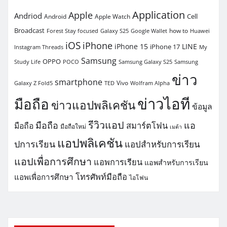
Application
Apple
Andriod
Cell
Android
Apple Watch
Broadcast
how to
Forest Stay focused
Galaxy S25
Google Wallet
Huawei
iOS
iPhone
iPhone 15
LINE
iPhone 17
Instagram Threads
My
Samsung
OPPO
Study Life
POCO
Samsung Galaxy S25
Samsung
ข่าว
smartphone
Vivo
Galaxy Z Fold5
TED
Wolfram Alpha
ข่าวไอที
มือถือ
ข่าวแอปพลิเคชัน
ข้อมูล
รีวิวแอป
มือถือ
แอ
สมาร์ตโฟน
มือถือ
มือถือใหม่
เมต้า
แอปพลิเคชัน
ปการเรียน
แอปสำหรับการเรียน
แอปเพื่อการศึกษา
แอพการเรียน
แอพสำหรับการเรียน
โทรศัพท์มือถือ
แอพเพื่อการศึกษา
ไอโฟน