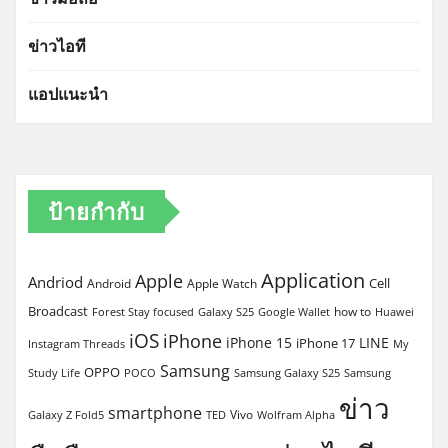
ข่าวไอที
แอปแนะนำ
ป้ายกำกับ
Application
Apple
Andriod
Cell
Android
Apple Watch
Broadcast
how to
Forest Stay focused
Galaxy S25
Google Wallet
Huawei
iOS
iPhone
iPhone 15
LINE
iPhone 17
Instagram Threads
My
Samsung
OPPO
Study Life
POCO
Samsung Galaxy S25
Samsung
ข่าว
smartphone
Vivo
Galaxy Z Fold5
TED
Wolfram Alpha