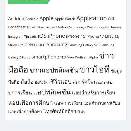
Application
Apple
Andriod
Cell
Android
Apple Watch
Broadcast
how to
Forest Stay focused
Galaxy S25
Google Wallet
Huawei
iOS
iPhone
iPhone 15
LINE
iPhone 17
Instagram Threads
My
Samsung
OPPO
Study Life
POCO
Samsung Galaxy S25
Samsung
ข่าว
smartphone
Vivo
Galaxy Z Fold5
TED
Wolfram Alpha
ข่าวไอที
มือถือ
ข่าวแอปพลิเคชัน
ข้อมูล
รีวิวแอป
มือถือ
แอ
สมาร์ตโฟน
มือถือ
มือถือใหม่
เมต้า
แอปพลิเคชัน
ปการเรียน
แอปสำหรับการเรียน
แอปเพื่อการศึกษา
แอพการเรียน
แอพสำหรับการเรียน
โทรศัพท์มือถือ
แอพเพื่อการศึกษา
ไอโฟน