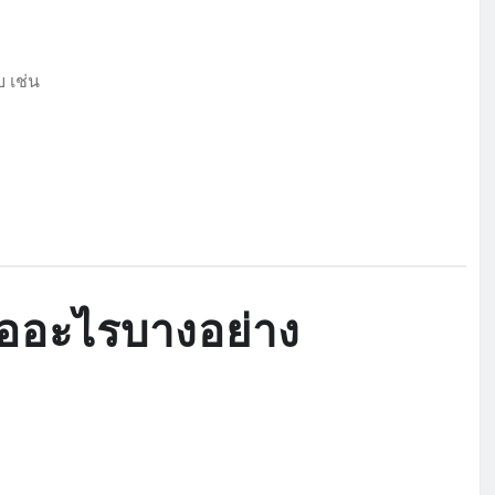
บ เช่น
รออะไรบางอย่าง