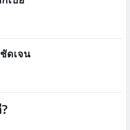
กชัดเจน
ี?