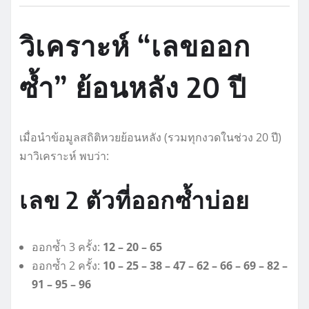
วิเคราะห์ “เลขออก
ซ้ำ” ย้อนหลัง 20 ปี
เมื่อนำข้อมูลสถิติหวยย้อนหลัง (รวมทุกงวดในช่วง 20 ปี)
มาวิเคราะห์ พบว่า:
เลข 2 ตัวที่ออกซ้ำบ่อย
ออกซ้ำ 3 ครั้ง:
12 – 20 – 65
ออกซ้ำ 2 ครั้ง:
10 – 25 – 38 – 47 – 62 – 66 – 69 – 82 –
91 – 95 – 96