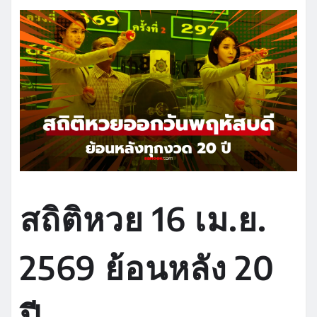
สถิติหวย 16 เม.ย.
2569 ย้อนหลัง 20
ปี