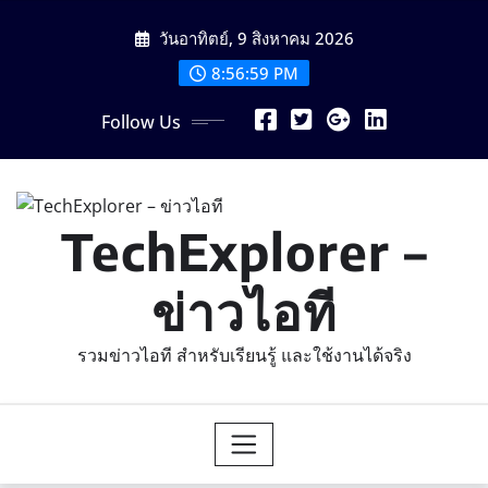
Skip
วันอาทิตย์, 9 สิงหาคม 2026
to
content
8:57:01 PM
Follow Us
TechExplorer –
ข่าวไอที
รวมข่าวไอที สำหรับเรียนรู้ และใช้งานได้จริง