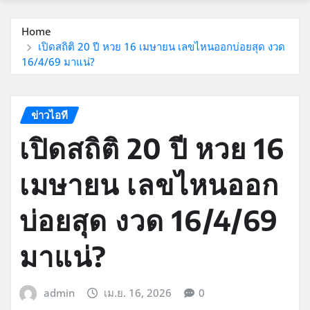
Home
เปิดสถิติ 20 ปี หวย 16 เมษายน เลขไหนออกบ่อยสุด งวด
16/4/69 มาแน่?
ข่าวไอที
เปิดสถิติ 20 ปี หวย 16
เมษายน เลขไหนออก
บ่อยสุด งวด 16/4/69
มาแน่?
admin
เม.ย. 16, 2026
0