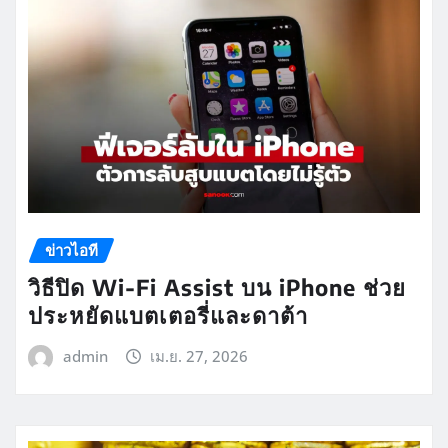
ข่าวไอที
วิธีปิด Wi-Fi Assist บน iPhone ช่วย
ประหยัดแบตเตอรี่และดาต้า
admin
เม.ย. 27, 2026