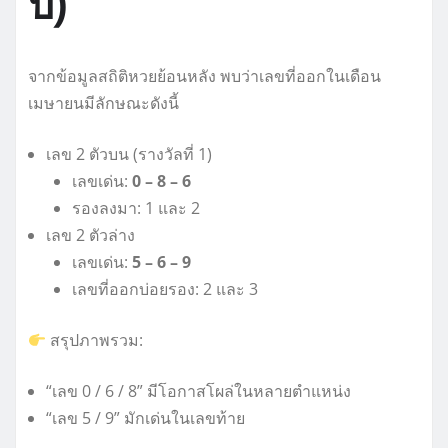
ปี)
จากข้อมูลสถิติหวยย้อนหลัง พบว่าเลขที่ออกในเดือน
เมษายนมีลักษณะดังนี้
เลข 2 ตัวบน (รางวัลที่ 1)
เลขเด่น:
0 – 8 – 6
รองลงมา: 1 และ 2
เลข 2 ตัวล่าง
เลขเด่น:
5 – 6 – 9
เลขที่ออกบ่อยรอง: 2 และ 3
สรุปภาพรวม:
“เลข 0 / 6 / 8” มีโอกาสโผล่ในหลายตำแหน่ง
“เลข 5 / 9” มักเด่นในเลขท้าย