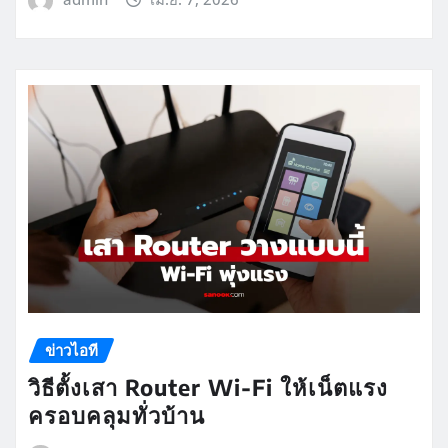
ข่าวไอที
วิธีตั้งเสา Router Wi-Fi ให้เน็ตแรง
ครอบคลุมทั่วบ้าน