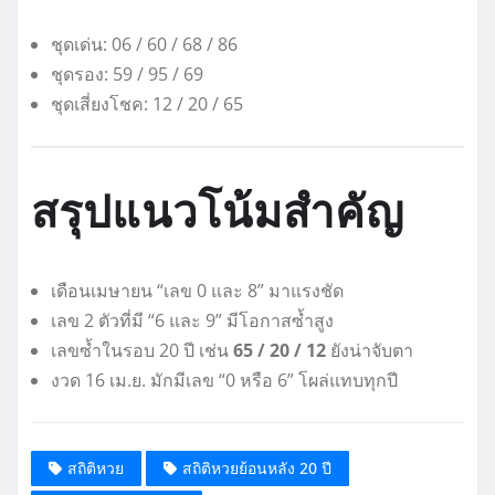
ชุดเด่น: 06 / 60 / 68 / 86
ชุดรอง: 59 / 95 / 69
ชุดเสี่ยงโชค: 12 / 20 / 65
สรุปแนวโน้มสำคัญ
เดือนเมษายน “เลข 0 และ 8” มาแรงชัด
เลข 2 ตัวที่มี “6 และ 9” มีโอกาสซ้ำสูง
เลขซ้ำในรอบ 20 ปี เช่น
65 / 20 / 12
ยังน่าจับตา
งวด 16 เม.ย. มักมีเลข “0 หรือ 6” โผล่แทบทุกปี
สถิติหวย
สถิติหวยย้อนหลัง 20 ปี