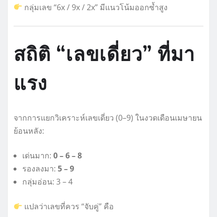
กลุ่มเลข “6x / 9x / 2x” มีแนวโน้มออกซ้ำสูง
สถิติ “เลขเดี่ยว” ที่มา
แรง
จากการแยกวิเคราะห์เลขเดี่ยว (0–9) ในงวดเดือนเมษายน
ย้อนหลัง:
เด่นมาก:
0 – 6 – 8
รองลงมา:
5 – 9
กลุ่มอ่อน: 3 – 4
แปลว่าเลขที่ควร “จับคู่” คือ