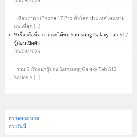
05/08/2026
เทียบราคา iPhone 17 Pro ทั่วโลก ประเทศไหนขาย
แพงที่สุด […]
9 เรื่องลือที่คาดว่าจะได้พบ Samsung Galaxy Tab S12
รู้ก่อนเปิดตัว
05/08/2026
รวม 9 เรื่องน่ารู้ของ Samsung Galaxy Tab S12
Series ก […]
ตรวจหวย
หวย
ดวงวันนี้