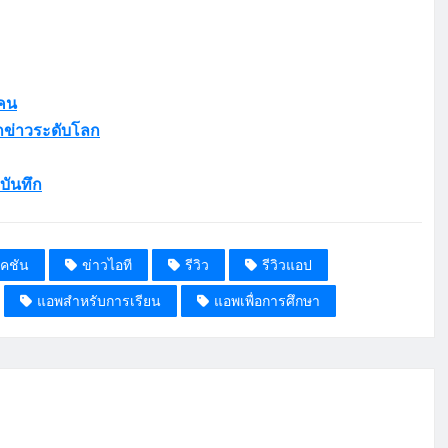
กคน
กข่าวระดับโลก
บันทึก
เคชัน
ข่าวไอที
รีวิว
รีวิวแอป
แอพสำหรับการเรียน
แอพเพื่อการศึกษา