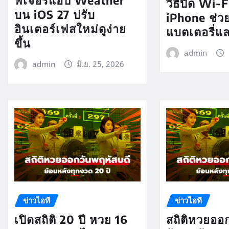
ฟีเจอร์แอป Weather
วิธีปิด Wi-
บน iOS 27 ปรับ
iPhone ช่ว
อินเตอร์เฟสใหม่ดูง่าย
แบตเตอรี่แ
ขึ้น
admin
admin
มิ.ย. 25, 2026
ข่าวไอที
ข่าวไอที
เปิดสถิติ 20 ปี หวย 16
สถิติหวยออ