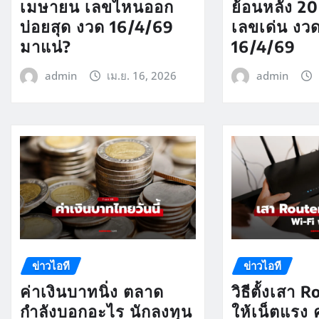
เมษายน เลขไหนออก
ย้อนหลัง 20 
บ่อยสุด งวด 16/4/69
เลขเด่น งว
มาแน่?
16/4/69
admin
เม.ย. 16, 2026
admin
ข่าวไอที
ข่าวไอที
ค่าเงินบาทนิ่ง ตลาด
วิธีตั้งเสา 
กำลังบอกอะไร นักลงทุน
ให้เน็ตแรง