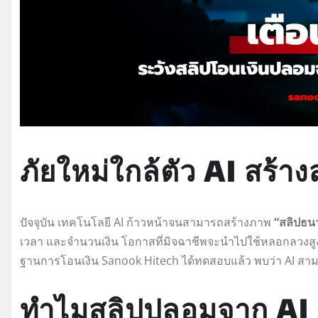
ภัยใหม่ใกล้ตัว AI สร้า
ปัจจุบัน เทคโนโลยี AI ก้าวหน้าจนสามารถสร้างภาพ
“สลิปธ
เวลา และจำนวนเงิน โอกาสที่มิจฉาชีพจะนำไปใช้หลอกลวงส
ฐานการโอนเงิน Sanook Hitech ได้ทดสอบแล้ว พบว่า AI สามาร
ทำไมสลิปปลอมจาก AI ถ